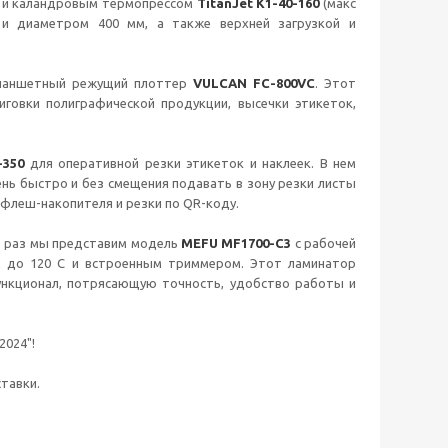
) и каландровым термопрессом
TitanJet K1-40-160
(макс
 и диаметром 400 мм, а также верхней загрузкой и
планшетный режущий плоттер
VULCAN FC-800VC
. Этот
иговки полиграфической продукции, высечки этикеток,
-350
для оперативной резки этикеток и наклеек. В нем
нь быстро и без смещения подавать в зону резки листы
флеш-накопителя и резки по QR-коду.
т раз мы представим модель
MEFU MF1700-C3
с рабочей
м до 120 С и встроенным триммером. Этот ламинатор
ункционал, потрясающую точность, удобство работы и
2024"!
тавки.