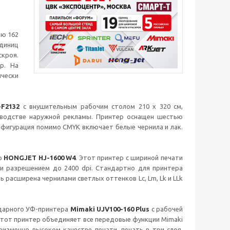
ью 162
диниц
кроя.
р. На
ически
-F2132
с внушительным рабочим столом 210 х 320 см,
зводстве наружной рекламы. Принтер оснащен шестью
нфигурация помимо CMYK включает белые чернила и лак.
ер
HONGJET HJ-1600 W4
. Этот принтер с шириной печати
л и разрешением до 2400 dpi. Стандартно для принтера
асширена чернилами светлых оттенков Lc, Lm, Lk и LLk
ндарного УФ-принтера
Mimaki UJV100-160 Plus
с рабочей
 Этот принтер объединяет все передовые функции Mimaki
изменно высоком качестве печати, печать в три слоя,