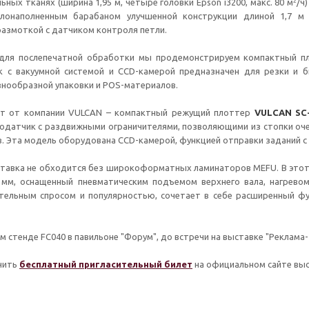
²
ьных тканях (ширина 1,95 м, четыре головки Epson i3200, макс. 80 м
/ч
слонаполненным барабаном улучшенной конструкции длиной 1,7 м
азмоткой с датчиком контроля петли.
 для послепечатной обработки мы продемонстрируем компактный 
к с вакуумной системой и CCD-камерой предназначен для резки и б
нообразной упаковки и POS-материалов.
кт от компании VULCAN – компактный режущий плоттер
VULCAN SC
одатчик с раздвижными ограничителями, позволяющими из стопки оче
 Эта модель оборудована CCD-камерой, функцией отправки заданий с 
ставка не обходится без широкоформатных ламинаторов MEFU. В это
 мм, оснащенный пневматическим подъемом верхнего вала, нагрево
ительным спросом и популярностью, сочетает в себе расширенный ф
м стенде FC040 в павильоне "Форум", до встречи на выставке "Реклама-
чить
бесплатный пригласительный билет
на официальном сайте выс