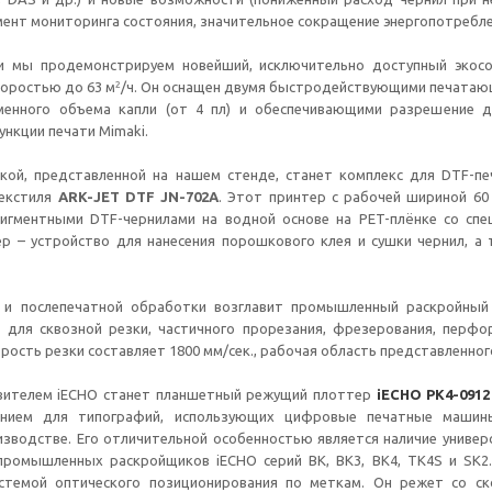
ент мониторинга состояния, значительное сокращение энергопотребле
и мы продемонстрируем новейший, исключительно доступный экос
²
оростью до 63 м
/ч. Он оснащен двумя быстродействующими печатаю
менного объема капли (от 4 пл) и обеспечивающими разрешение д
нкции печати Mimaki.
кой, представленной на нашем стенде, станет комплекс для DTF-пе
текстиля
ARK-JET DTF JN-702A
. Этот принтер с рабочей шириной 6
 пигментными DTF-чернилами на водной основе на PET-плёнке со сп
р – устройство для нанесения порошкового клея и сушки чернил, а 
я и послепечатной обработки возглавит промышленный раскройны
 для сквозной резки, частичного прорезания, фрезерования, перфор
ость резки составляет 1800 мм/сек., рабочая область представленного 
ителем iECHO станет планшетный режущий плоттер
iECHO PK4-0912
нием для типографий, использующих цифровые печатные машины
зводстве. Его отличительной особенностью является наличие универ
промышленных раскройщиков iECHO серий BK, BK3, BK4, TK4S и SK2
стемой оптического позиционирования по меткам. Он режет со ск