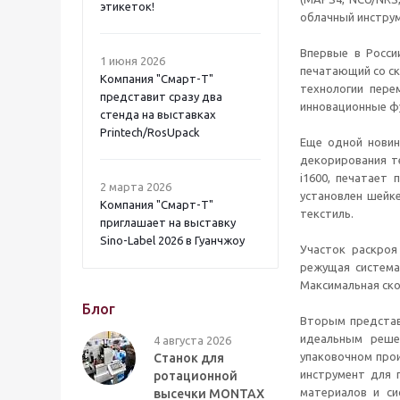
этикеток!
облачный инструм
Впервые в Росси
1 июня 2026
печатающий со ск
Компания "Смарт-Т"
технологии пере
представит сразу два
инновационные фу
стенда на выставках
Printech/RosUpack
Еще одной новин
декорирования 
i1600, печатает
2 марта 2026
установлен шейке
Компания "Смарт-Т"
текстиль.
приглашает на выставку
Sino-Label 2026 в Гуанчжоу
Участок раскро
режущая система
Максимальная скор
Блог
Вторым представ
идеальным реше
4 августа 2026
упаковочном прои
Станок для
инструмент для 
ротационной
материалов и си
высечки MONTAX