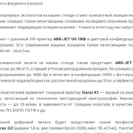
ть фигурного раскроя.
популярных экспонатов на нашем стенде станет компактный планшет
0 мм оснащен тремя печатающими головками последнего поколения Ep
занимает лидирующие позиции на рынке - только в этом году мы запуст
нат – рулонный УФ-принтер
ARK-JET UV 1803
в цветовой конфигураци
риалах. Это современная машина оснащена тремя печатающими голо
²
K+W - 36 м
/час.
сольвентной печати на нашем стенде также представит
ARK-JET
²
стью до 80 м
/ч, ставший в России рекордсменом продаж. Он оснащен
 разрешением до 3600 dpi и печатает в конфигурации CMYK с фотогр
ической подачи/подмотки, рассчитанной на рулоны до 50 кг, и эффект
 посетителей привлечет тонерный принтер
Darui K1
— первый на рын
е, печатающий по технологии светодиодной электрографии. Максим
ть — до 10 м/мин. в зависимости от толщины носителя, в качестве 
ем, ПП, БОПП, ПЭТФ и др.
ильной цифровой печати будет представлен тремя професси
²
ras G2
(ширина 1,6 м, две головки Epson i3200, макс. 95 м
/час), текст