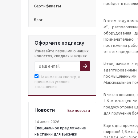
пройдет в павиль
Сертификаты
Блог
В этом году комп
²
м
, расположен
оборудования д
Примечательно, 
Оформите подписку
протяжении рабо
Узнавайте первыми о наших
от всех представ
новостях, скидках и акциях
Итак, начнем с 
адаптированным 
промышленными го
Нажимая на кнопку, я
принимаю условия
Максимальная тол
соглашения.
В число новинок,
1,6 м оснащен че
предусмотрена цв
Новости
Все новости
для получения бо
14 июля 2026
Еще одна премьер
Специальное предложение
шириной 1,6 м на
на станки для высечки
(MAPS4, NCU/NRS,