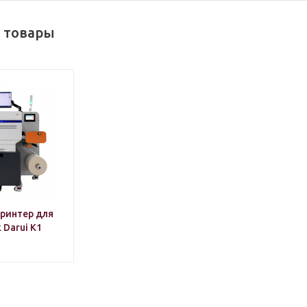
 товары
ринтер для
 Darui K1