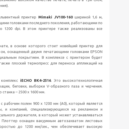
ния).
ольвентный принтер
Mimaki JV100-160
шириной 1,6 м,
щими головками последнего поколения, работающими по
о 1200 dpi. В этом принтере также реализованы все
чати, в основе которого стоит новейший принтер для
0 см, оснащенный двумя печатающими головками EPSON
ециальным покрытием. В комплексе с принтером будет
также плоский термопресс для переноса аппликаций на
й комплекс
iECHO BK4-2516
. Это высокотехнологичная
ации, биговки, выборки V-образного паза и черчения.
станка – 2500 х 1600 мм.
с рабочим полем 900 х 1200 мм (А0), который является
, и компаний, специализирующихся на рекламном и
сального держателя, в который может устанавливаться
. Плоттер оснащен вакуумным автозахватом листовых
оростью до 1200 мм/сек., чем обеспечивает высокую