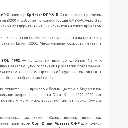
ный УФ-принтер
Sprinter DPP A1E
. Этот станок с рабочим
son i3200 и работает в конфигурации CMYK+W+лак. Эта
или на предприятиях наших клиентов 64 таких принтера.
и, включающей белые чернила для печати на цветных и
вками Epson i3200. Максимальная скорость печати в
 SOL 1602
— популярный принтер шириной 1,6 м с
 двумя печатающими головками Epson i3200 с переменным
афическим качеством. Принтер оборудован емкой СНПЧ,
ивной внешней системой сушки.
ке этикеточный принтер с белым цветом в бюджетном
альное разрешение печати Darui K1 — 1200х1200 dpi,
которого могут использоваться синтетическая бумага,
ональными моделями: сублимационным принтером
ильным принтером
GongZheng Apsaras G4-P
для прямой