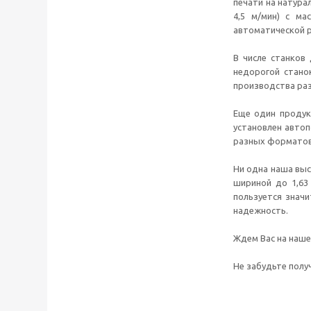
печати на натурал
4,5 м/мин) с ма
автоматической р
В числе станков
недорогой стано
производства раз
Еще один проду
установлен автоп
разных форматов.
Ни одна наша вы
шириной до 1,63
пользуется знач
надежность.
Ждем Вас на наше
Не забудьте полу