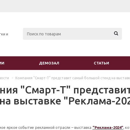
тки и
ИИ
ДЕМОЗАЛ
СТАТЬИ
вости
-
Компания "Смарт-Т" представит самый большой стенд на выставк
ния "Смарт-Т" представи
 на выставке "Реклама-20
мое яркое событие рекламной отрасли – выставка
"Реклама-2024"
, к