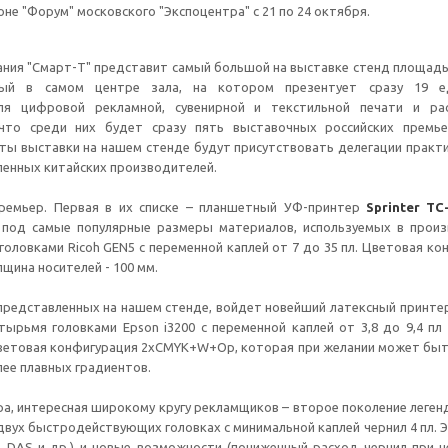
оне "Форум" московского "Экспоцентра" с 21 по 24 октября.
ания "Смарт-Т" представит самый большой на выставке стенд площад
ный в самом центре зала, на котором презентует сразу 19 е
ля цифровой рекламной, сувенирной и текстильной печати и рас
что среди них будет сразу пять выставочных российских премье
ты выставки на нашем стенде будут присутствовать делегации практ
ленных китайских производителей.
премьер. Первая в их списке – планшетный УФ-принтер
Sprinter TC
под самые популярные размеры материалов, используемых в прои
ловками Ricoh GEN5 с переменной каплей от 7 до 35 пл. Цветовая ко
щина носителей - 100 мм.
 представленных на нашем стенде, войдет новейший латексный принт
тырьмя головками Epson i3200 с переменной каплей от 3,8 до 9,4 п
етовая конфигурация 2хCMYK+W+Op, которая при желании может быть р
лее плавных градиентов.
а, интересная широкому кругу рекламщиков – второе поколение леге
 двух быстродействующих головках с минимальной каплей чернил 4 пл.
 DAS и др.) и новые возможности (пониженный расход чернил при не