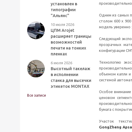
производительнос
установлен в
типографии
Одним из самых 
"Альянс"
столом 600 х 90
10 июля 2026
модель уверенно 
ЦПМ Arojet
расширяет границы
Следующий экспо
возможностей
прозрачных мате
печати на тонких
конфигурации CMY
пленках
Технологию эко
6 июля 2026
производительно
Высотный такелаж
объемом капли и
в исполнении
системой автомат
станка для высечки
этикеток MONTAX
Особое внимание
Все записи
ценовом сегмент
производительнос
бумага с покрыти
Участок текст
GongZheng Apsa