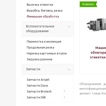
Новинка
Высечка этикетки
Вырубка, биговка, резка
Финишная обработка
Вспомогательное
оборудование
Перемотка и инспекция
Продольная резка
Машин
облагор
Нарезка картонных втулок
этикетки 
Загрузка рулонов
Запчасти
Запчасти Arojet
Оборудование дл
Запчасти Darui
многофункционал
Запчасти Brotech
делают товар бол
Запчасти Dilli