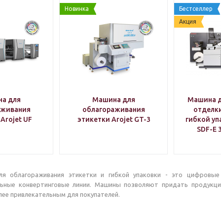
Новинка
Бестселлер
Акция
а для
Машина для
Машина 
аживания
облагораживания
отделки
Arojet UF
этикетки Arojet GT-3
гибкой уп
SDF-E 
я облагораживания этикетки и гибкой упаковки - это цифровые 
ьные конвертинговые линии. Машины позволяют придать продукци
ее привлекательным для покупателей.