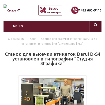
Вызов
+7 495 663-9113
инженера
МЕНЮ
О компании
-
Блог
-
Станок для высечки этикеток Darui D-S4
установлен в типографии "Студия 3Графика"
Станок для высечки этикеток Darui D-S4
установлен в типографии "Студия
3Графика"