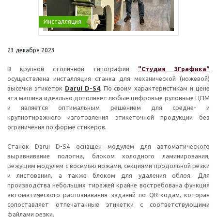
Инсталляция
23 декабря 2023
В крупной столичной типографии
"Студия 3Графика"
осуществлена инсталляция станка для механической (ножевой)
высечки этикеток
Darui D-S4
. По своим характеристикам и цене
эта машина идеально дополняет любые цифровые рулонные ЦПМ
и является оптимальным решением для средне- и
крупнотиражного изготовления этикеточной продукции без
ограничения по форме стикеров.
Станок Darui D-S4 оснащен модулем для автоматического
выравнивание полотна, блоком холодного ламинирования,
режущим модулем с восемью ножами, секциями продольной резки
и листования, а также блоком для удаления облоя. Для
производства небольших тиражей крайне востребована функция
автоматического распознавания заданий по QR-кодам, которая
сопоставляет отпечатанные этикетки с соответствующими
файлами резки.