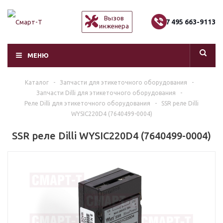
Вызов
+7 495 663-9113
инженера
МЕНЮ
Каталог
-
Запчасти для этикеточного оборудования
-
Запчасти Dilli для этикеточного оборудования
-
Реле Dilli для этикеточного оборудования
-
SSR реле Dilli
WYSIC220D4 (7640499-0004)
SSR реле Dilli WYSIC220D4 (7640499-0004)