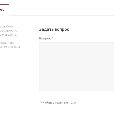
ос
ь любой
Задать вопрос
 вопрос по
е магазина.
Вопрос
*
рованные
зательно вам
– обязательные поля
*