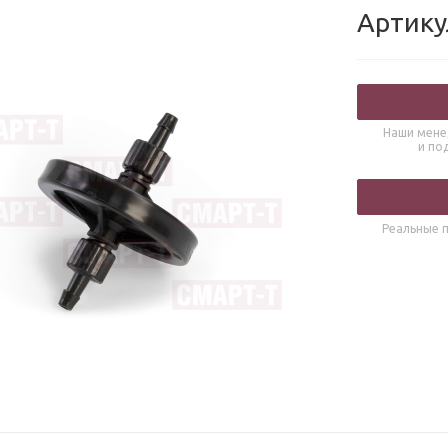
Артику
Наши мене
и по
Реальные п