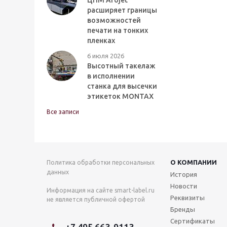
ЦПМ Arojet
расширяет границы
возможностей
печати на тонких
пленках
6 июля 2026
Высотный такелаж
в исполнении
станка для высечки
этикеток MONTAX
Все записи
О КОМПАНИИ
Политика обработки персональных
данных
История
Новости
Информация на сайте smart-label.ru
Реквизиты
не является публичной офертой
Бренды
Сертификаты
+7 495 663-9113