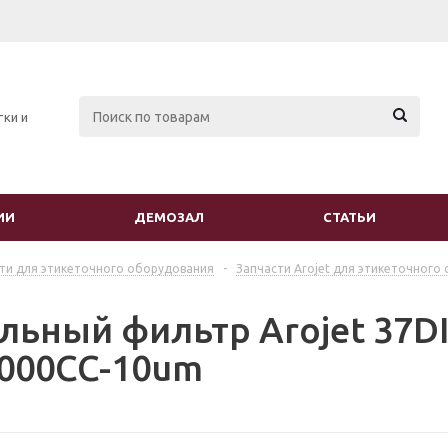
тки и
ИИ
ДЕМОЗАЛ
СТАТЬИ
ти для этикеточного оборудования
-
Запчасти Arojet для этикеточного
льный фильтр Arojet 37D
000CC-10um