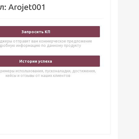
л: Arojet001
Запросить КП
джеры отправят вам коммерческое предложение
дробную информацию по данному продукту
Истории успеха
римеры использования, пусконаладки, достижения,
кейсы и отзывы от наших клиентов