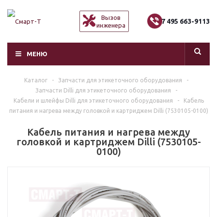
Вызов
+7 495 663-9113
инженера
МЕНЮ
Каталог
-
Запчасти для этикеточного оборудования
-
Запчасти Dilli для этикеточного оборудования
-
Кабели и шлейфы Dilli для этикеточного оборудования
-
Кабель
питания и нагрева между головкой и картриджем Dilli (7530105-0100)
Кабель питания и нагрева между
головкой и картриджем Dilli (7530105-
0100)