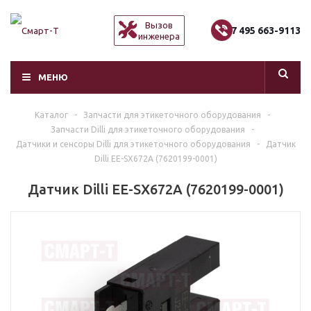
Вызов
+7 495 663-9113
инженера
МЕНЮ
Каталог
-
Запчасти для этикеточного оборудования
-
Запчасти Dilli для этикеточного оборудования
-
Датчики и сенсоры Dilli для этикеточного оборудования
-
Датчик
Dilli EE-SX672A (7620199-0001)
Датчик Dilli EE-SX672A (7620199-0001)