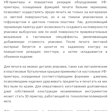
УФ-принтеры и планшетное режущее оборудование. УФ-
принтеры, оснащенные функцией печати белыми чернилами,
позволяют осуществлять яркую печать не только на материалах
со светлой поверхностью, но и на темном упаковочном и
гофрокартоне и цветном тонком пластике. Лак, дополняющий
чернильную палитру дает возможность создавать на поверхности
упаковки выборочно или по всей поверхности привлекательные
визуальные и тактильные спецэффекты, увеличивающие
добавленную стоимость упаковки. После печати листовой
материал бигуется и кроится по заданному контуру на
планшетном режущем плоттере, а затем складывается в
объемное изделие.
Для печати на мелких деталях упаковки, таких как металлические
и пластиковые бутылочные крышки применяются настольные УФ-
принтеры, оснащенные соответствующими формами - джигами,
позволяющими надежно удерживать предметы и печатать на них
без пыли по краям. Для оперативного изготовления долговечных
джиг собственной конструкции незаменимым инструментом
может стать 3D-принтер, работающий по технологии полимерной
нити.
Для декорирования и персонализации готовой упаковки